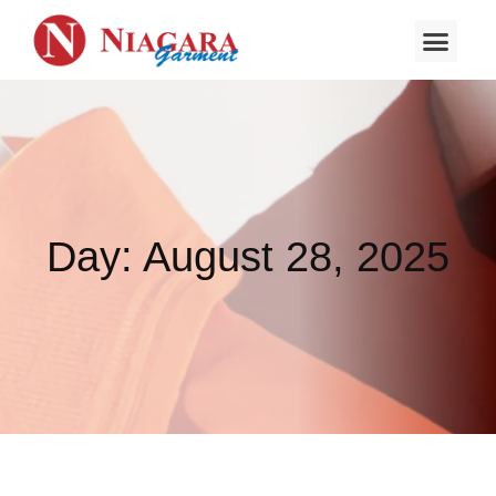
About Us
Day: August 28, 2025