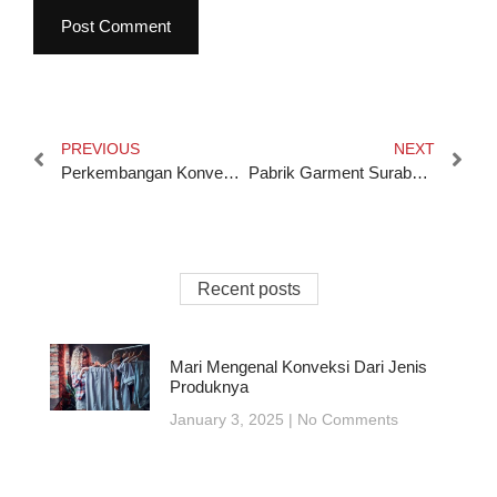
PREVIOUS
NEXT
Perkembangan Konveksi Tekstil Indonesia: Yuk Simak dari 1970-an!
Pabrik Garment Surabaya: Inovasi dan Kualitas Terbaik
Recent posts
Mari Mengenal Konveksi Dari Jenis
Produknya
January 3, 2025
No Comments