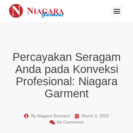
About Us
Percayakan Seragam
Anda pada Konveksi
Profesional: Niagara
Garment
By
Niagara Garment
March 2, 2025
No Comments