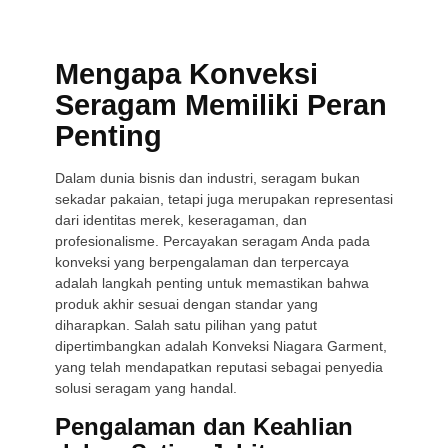
Mengapa Konveksi
Seragam Memiliki Peran
Penting
Dalam dunia bisnis dan industri, seragam bukan
sekadar pakaian, tetapi juga merupakan representasi
dari identitas merek, keseragaman, dan
profesionalisme. Percayakan seragam Anda pada
konveksi yang berpengalaman dan terpercaya
adalah langkah penting untuk memastikan bahwa
produk akhir sesuai dengan standar yang
diharapkan. Salah satu pilihan yang patut
dipertimbangkan adalah Konveksi Niagara Garment,
yang telah mendapatkan reputasi sebagai penyedia
solusi seragam yang handal.
Pengalaman dan Keahlian