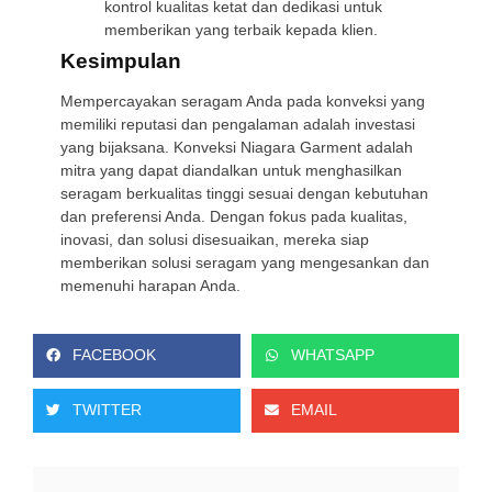
kontrol kualitas ketat dan dedikasi untuk
memberikan yang terbaik kepada klien.
Kesimpulan
Mempercayakan seragam Anda pada konveksi yang
memiliki reputasi dan pengalaman adalah investasi
yang bijaksana. Konveksi Niagara Garment adalah
mitra yang dapat diandalkan untuk menghasilkan
seragam berkualitas tinggi sesuai dengan kebutuhan
dan preferensi Anda. Dengan fokus pada kualitas,
inovasi, dan solusi disesuaikan, mereka siap
memberikan solusi seragam yang mengesankan dan
memenuhi harapan Anda.
FACEBOOK
WHATSAPP
TWITTER
EMAIL