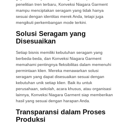
penelitian tren terbaru, Konveksi Niagara Garment
mampu menciptakan seragam yang tidak hanya
sesuai dengan identitas merek Anda, tetapi juga
mengikuti perkembangan mode terkini.
Solusi Seragam yang
Disesuaikan
Setiap bisnis memiliki kebutuhan seragam yang
berbeda-beda, dan Konveksi Niagara Garment
memahami pentingnya fleksibilitas dalam memenuhi
permintaan klien. Mereka menawarkan solusi
seragam yang dapat disesuaikan sesuai dengan
kebutuhan unik setiap klien. Baik itu untuk
perusahaan, sekolah, acara khusus, atau organisasi
lainnya, Konveksi Niagara Garment siap memberikan
hasil yang sesuai dengan harapan Anda.
Transparansi dalam Proses
Produksi