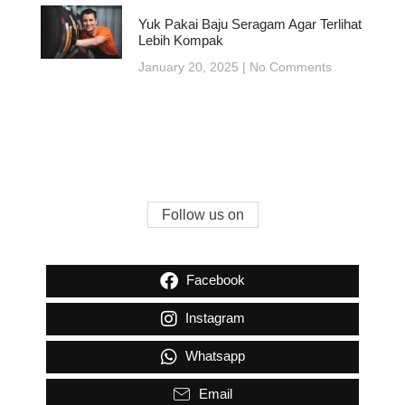
Yuk Pakai Baju Seragam Agar Terlihat
Lebih Kompak
January 20, 2025
No Comments
Follow us on
Facebook
Instagram
Whatsapp
Email