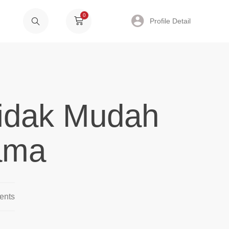
0
Profile Detail
Tidak Mudah
ama
ents