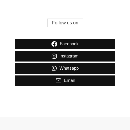
Follow us on
Facebook
Instagram
Whatsapp
Email