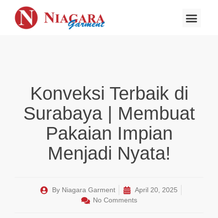
About Us
Konveksi Terbaik di
Surabaya | Membuat
Pakaian Impian
Menjadi Nyata!
By
Niagara Garment
April 20, 2025
No Comments