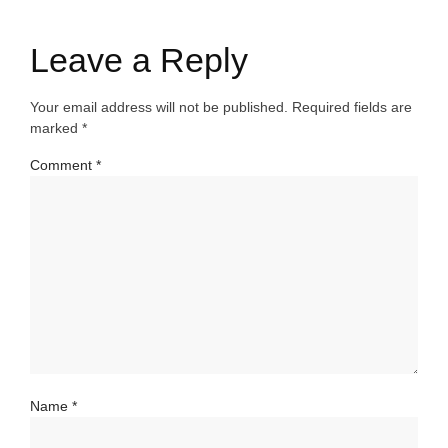
Leave a Reply
Your email address will not be published.
Required fields are
marked
*
Comment
*
Name
*