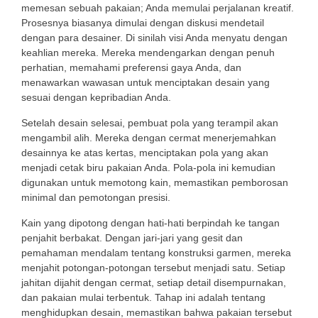
memesan sebuah pakaian; Anda memulai perjalanan kreatif.
Prosesnya biasanya dimulai dengan diskusi mendetail
dengan para desainer. Di sinilah visi Anda menyatu dengan
keahlian mereka. Mereka mendengarkan dengan penuh
perhatian, memahami preferensi gaya Anda, dan
menawarkan wawasan untuk menciptakan desain yang
sesuai dengan kepribadian Anda.
Setelah desain selesai, pembuat pola yang terampil akan
mengambil alih. Mereka dengan cermat menerjemahkan
desainnya ke atas kertas, menciptakan pola yang akan
menjadi cetak biru pakaian Anda. Pola-pola ini kemudian
digunakan untuk memotong kain, memastikan pemborosan
minimal dan pemotongan presisi.
Kain yang dipotong dengan hati-hati berpindah ke tangan
penjahit berbakat. Dengan jari-jari yang gesit dan
pemahaman mendalam tentang konstruksi garmen, mereka
menjahit potongan-potongan tersebut menjadi satu. Setiap
jahitan dijahit dengan cermat, setiap detail disempurnakan,
dan pakaian mulai terbentuk. Tahap ini adalah tentang
menghidupkan desain, memastikan bahwa pakaian tersebut