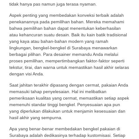
tidak hanya pas namun juga terasa nyaman.
Aspek penting yang membedakan konveksi terbaik adalah
penekanannya pada pemilihan bahan. Mereka memahami
bahwa pemilihan bahan dapat menentukan keberhasilan
atau kehancuran suatu desain. Baik itu kain batik tradisional
yang kaya atau bahan-bahan modern yang ramah
lingkungan, bengkel-bengkel di Surabaya menawarkan
berbagai pilihan. Para desainer memandu Anda melalui
proses pemilihan, mempertimbangkan faktor-faktor seperti
tekstur, tirai, dan warna untuk memastikan hasil akhir selaras
dengan visi Anda.
Saat jahitan terakhir dipasang dengan cermat, pakaian Anda
memasuki tahap penyelesaian. Hal ini melibatkan
pemeriksaan kualitas yang cermat, memastikan setiap aspek
memenuhi standar tinggi bengkel. Penyesuaian apa pun
yang diperlukan dilakukan untuk menjamin kesesuaian dan
hasil akhir yang sempurna.
Apa yang benar-benar membedakan bengkel pakaian di
Surabaya adalah dedikasinya terhadap kustomisasi. Setiap