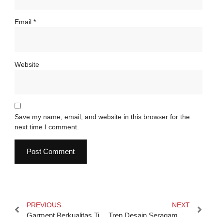
Email
*
Website
Save my name, email, and website in this browser for the
next time I comment.
PREVIOUS
NEXT
Garment Berkualitas Tinggi Surabaya: Tips Memukau Setiap Hari
Tren Desain Seragam Niagara Garment: Konveksi Terbaik di Surabaya